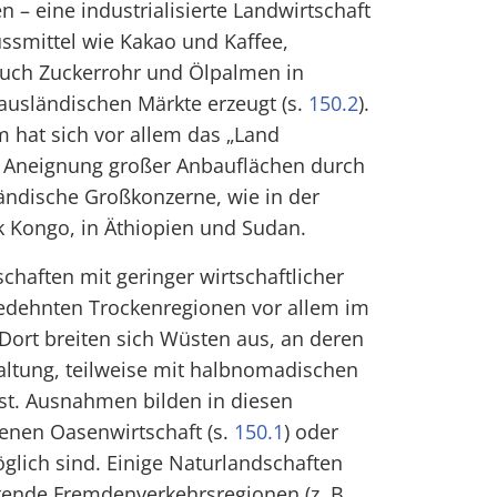
n – eine industrialisierte Landwirtschaft
ssmittel wie Kakao und Kaffee,
auch Zuckerrohr und Ölpalmen in
ausländischen Märkte erzeugt (s.
150.2
).
 hat sich vor allem das „Land
ie Aneignung großer Anbauflächen durch
ändische Großkonzerne, wie in der
 Kongo, in Äthiopien und Sudan.
haften mit geringer wirtschaftlicher
edehnten Trockenregionen vor allem im
 Dort breiten sich Wüsten aus, an deren
altung, teilweise mit halbnomadischen
st. Ausnahmen bilden in diesen
enen Oasenwirtschaft (s.
150.1
) oder
lich sind. Einige Naturlandschaften
tende Fremdenverkehrsregionen (z. B.