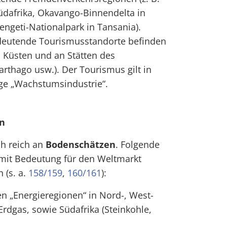
üdafrika, Okavango-Binnendelta in
rengeti-Nationalpark in Tansania).
edeutende Tourismusstandorte befinden
n Küsten und an Stätten des
Karthago usw.). Der Tourismus gilt in
ige „Wachstumsindustrie“.
n
ch reich an
Bodenschätzen
. Folgende
mit Bedeutung für den Weltmarkt
 (s. a.
158/159
,
160/161
):
en „Energieregionen“ in Nord-, West-
 Erdgas, sowie Südafrika (Steinkohle,