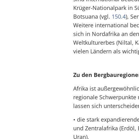
Krüger-Nationalpark in S
Botsuana (vgl.
150.4
), Se
Weitere international b
sich in Nordafrika an de
Weltkulturerbes (Niltal, 
vielen Ländern als wicht
Zu den Bergbauregione
Afrika ist außergewöhnli
regionale Schwerpunkte 
lassen sich unterscheiden
• die stark expandierend
und Zentralafrika (Erdöl,
Uran),