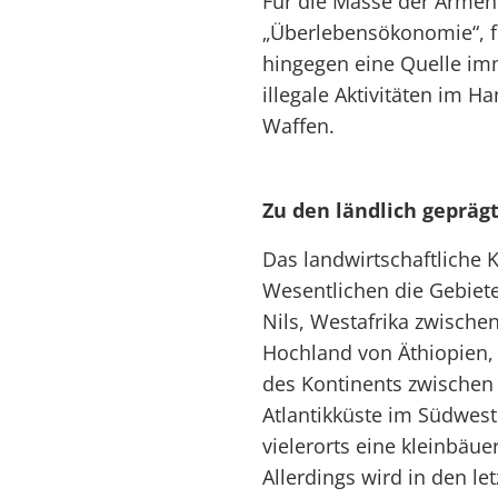
Für die Masse der Armen 
„Überlebensökonomie“, für
hingegen eine Quelle im
illegale Aktivitäten im 
Waffen.
Zu den ländlich gepräg
Das landwirtschaftliche 
Wesentlichen die Gebiet
Nils, Westafrika zwische
Hochland von Äthiopien, 
des Kontinents zwischen
Atlantikküste im Südwest
vielerorts eine kleinbäue
Allerdings wird in den let