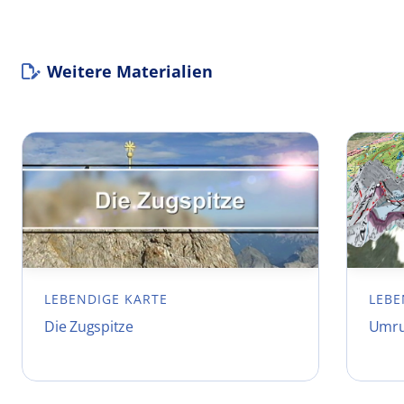
Weitere Materialien
LEBENDIGE KARTE
LEBE
Die Zugspitze
Umru