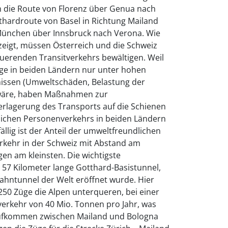
 die Route von Florenz über Genua nach
tthardroute von Basel in Richtung Mailand
München über Innsbruck nach Verona. Wie
zeigt, müssen Österreich und die Schweiz
querenden Transitverkehrs bewältigen. Weil
ge in beiden Ländern nur unter hohen
ssen (Umweltschäden, Belastung der
 wäre, haben Maßnahmen zur
erlagerung des Transports auf die Schienen
ichen Personenverkehrs in beiden Ländern
ällig ist der Anteil der umweltfreundlichen
kehr in der Schweiz mit Abstand am
gen am kleinsten. Die wichtigste
 57 Kilometer lange Gotthard-Basistunnel,
bahntunnel der Welt eröffnet wurde. Hier
 250 Züge die Alpen unterqueren, bei einer
verkehr von 40 Mio. Tonnen pro Jahr, was
ufkommen zwischen Mailand und Bologna