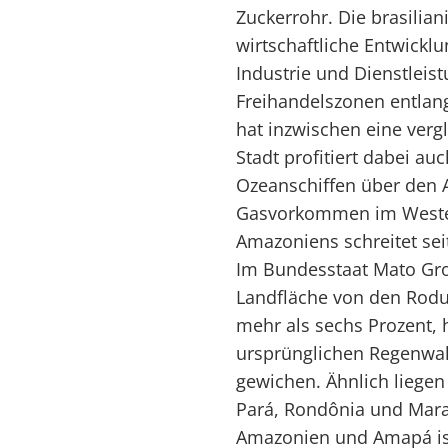
Zuckerrohr. Die brasilian
wirtschaftliche Entwick
Industrie und Dienstleis
Freihandelszonen entla
hat inzwischen eine vergl
Stadt profitiert dabei au
Ozeanschiffen über den
Gasvorkommen im Weste
Amazoniens schreitet sei
Im Bundesstaat Mato Gro
Landfläche von den Rodu
mehr als sechs Prozent, h
ursprünglichen Regenwal
gewichen. Ähnlich liegen
Pará, Rondônia und Mar
Amazonien und Amapá is