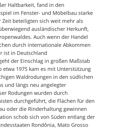
er Haltbarkeit, fand in den
spiel im Fenster- und Möbelbau starke
 Zeit beteiligten sich weit mehr als
berwiegend ausländischer Herkunft,
Tropenwaldes. Auch wenn der Handel
schen durch internationale Abkommen
hr ist in Deutschland
geht der Einschlag in großen Maßstab
 Ab etwa 1975 kam es mit Unterstützung
ächigen Waldrodungen in den südlichen
s und längs neu angelegter
ieser Rodungen wurden durch
sten durchgeführt, die Flächen für den
bau oder die Rinderhaltung gewinnen
sation schob sich von Süden entlang der
undesstaaten Rondônia, Mato Grosso