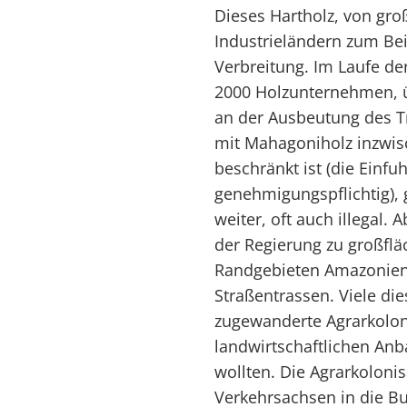
Dieses Hartholz, von groß
Industrieländern zum Bei
Verbreitung. Im Laufe der
2000 Holzunternehmen, ü
an der Ausbeutung des 
mit Mahagoniholz inzwi
beschränkt ist (die Einfu
genehmigungspflichtig), 
weiter, oft auch illegal.
der Regierung zu großfl
Randgebieten Amazonien
Straßentrassen. Viele d
zugewanderte Agrarkoloni
landwirtschaftlichen An
wollten. Die Agrarkoloni
Verkehrsachsen in die B