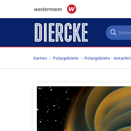
Direkt zum Inhalt
Karten
Polargebiete
Polargebiete - Antarkti