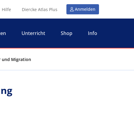
Anmelden
Hilfe
Diercke Atlas Plus
ten
Unterricht
Shop
Info
ur und Migration
ung