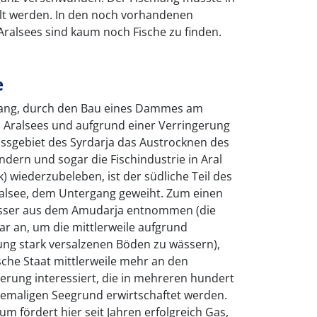
llt werden. In den noch vorhandenen
ralsees sind kaum noch Fische zu finden.
e
ang, durch den Bau eines Dammes am
n Aralsees und aufgrund einer Verringerung
sgebiet des Syrdarja das Austrocknen des
ndern und sogar die Fischindustrie in Aral
) wiederzubeleben, ist der südliche Teil des
alsee, dem Untergang geweiht. Zum einen
asser aus dem Amudarja entnommen (die
r an, um die mittlerweile aufgrund
ng stark versalzenen Böden zu wässern),
che Staat mittlerweile mehr an den
rung interessiert, die in mehreren hundert
maligen Seegrund erwirtschaftet werden.
um fördert hier seit Jahren erfolgreich Gas,