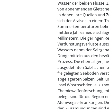
Wasser der beiden Flüsse. 
von abnehmenden Gletscher
in denen ihre Quellen und Z
sich der Aralsee in einem 
Sommertemperaturen befinde
mittlere Jahresniederschla
Millimetern. Die geringen Re
Verdunstungsverluste auszu
Wassers nahm der Salzgehal
Düngemitteln aus den bewäs
Prozess. Die ehemaligen, he
ausgedehnten Salzflächen b
freigelegten Seeboden vers
abgelagerten Salzen. Seit Ju
Insel Wosroschdenije, zu so
Chemiewaffenforschung, mit
belegt sind für die Region 
Atemwegserkrankungen. Die
den Flussmündungen sind g