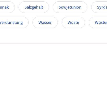
inak
Salzgehalt
Sowjetunion
Syrda
Verdunstung
Wasser
Wüste
Wüste