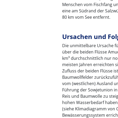
Menschen vom Fischfang und
eine am Südrand der Salzwü
80 km vom See entfernt.
Ursachen und Fo
Die unmittelbare Ursache f
über die beiden Flüsse Amud
km³ durchschnittlich nur no
meisten Jahren erreichten s
Zufluss der beiden Flüsse is
Baumwollfelder zurückzufüh
vom (westlichen) Ausland u
Führung der Sowjetunion in
Reis und Baumwolle zu stei
hohen Wasserbedarf haben, 
(siehe Klimadiagramm von C
Bewässerungssystem errich