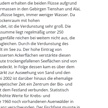
Zudem erhalten die beiden Flüsse aufgrund
massen in den Gebirgen Tienshan und Alai,
uflüsse liegen, immer weniger Wasser. Da
Trockenraum mit hohen
t, ist die Verdunstung sehr groß. Die
gssumme liegt regelmäßig unter 250
genfälle reichen bei weitem nicht aus, die
gleichen. Durch die Verdunstung des
t im See zu. Der hohe Eintrag von
serten Ackerflächen verstärkte diesen
ute trockengefallenen Seeflächen sind von
edeckt. In Folge dessen kam es über dem
tärkt zur Auswehung von Sand und den
ni 2002 ist darüber hinaus die ehemalige
wjetischer Zeit ein Zentrum der Bio- und
 dem Festland verbunden. Statistisch
erhöhte Werte für Krebs- und
 1960 noch vorhandenen Auenwälder in
anz verschwunden. Der Fischfang musste in