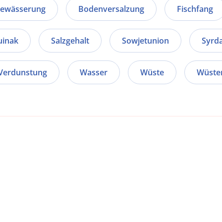
ewässerung
Bodenversalzung
Fischfang
inak
Salzgehalt
Sowjetunion
Syrda
Verdunstung
Wasser
Wüste
Wüste