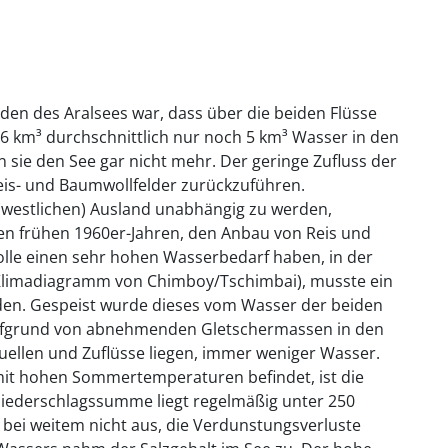
den des Aralsees war, dass über die beiden Flüsse
56 km³ durchschnittlich nur noch 5 km³ Wasser in den
n sie den See gar nicht mehr. Der geringe Zufluss der
Reis- und Baumwollfelder zurückzuführen.
(westlichen) Ausland unabhängig zu werden,
en frühen 1960er-Jahren, den Anbau von Reis und
lle einen sehr hohen Wasserbedarf haben, in der
e Klimadiagramm von Chimboy/Tschimbai), musste ein
den. Gespeist wurde dieses vom Wasser der beiden
 aufgrund von abnehmenden Gletschermassen in den
uellen und Zuflüsse liegen, immer weniger Wasser.
mit hohen Sommertemperaturen befindet, ist die
niederschlagssumme liegt regelmäßig unter 250
n bei weitem nicht aus, die Verdunstungsverluste