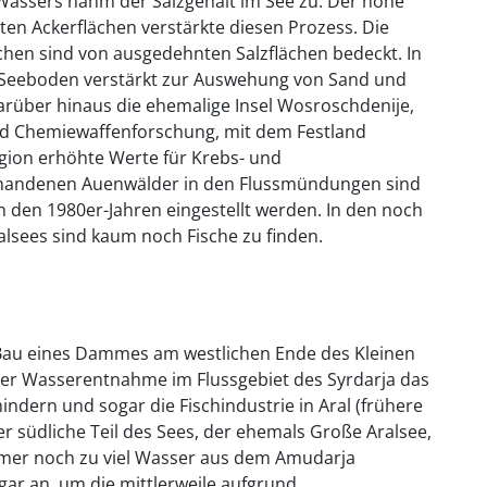
Wassers nahm der Salzgehalt im See zu. Der hohe
en Ackerflächen verstärkte diesen Prozess. Die
chen sind von ausgedehnten Salzflächen bedeckt. In
 Seeboden verstärkt zur Auswehung von Sand und
 darüber hinaus die ehemalige Insel Wosroschdenije,
und Chemiewaffenforschung, mit dem Festland
Region erhöhte Werte für Krebs- und
handenen Auenwälder in den Flussmündungen sind
 den 1980er-Jahren eingestellt werden. In den noch
sees sind kaum noch Fische zu finden.
Bau eines Dammes am westlichen Ende des Kleinen
der Wasserentnahme im Flussgebiet des Syrdarja das
indern und sogar die Fischindustrie in Aral (frühere
er südliche Teil des Sees, der ehemals Große Aralsee,
mer noch zu viel Wasser aus dem Amudarja
r an, um die mittlerweile aufgrund