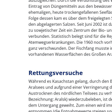
auszugleichen. Durch die Verdunstung des 
Eintrag von Düngemitteln aus den bewässert
ehemaligen, heute trockengefallenen Seeflä
Folge dessen kam es über dem freigelegten
den abgelagerten Salzen. Seit Juni 2002 ist
zu sowjetischer Zeit ein Zentrum der Bio- 
verbunden. Statistisch belegt sind für die 
Atemwegserkrankungen. Die 1960 noch vor
ganz verschwunden. Der Fischfang musste in
vorhandenen Wasserflächen des Großen Aral
Rettungsversuche
Während es Kasachstan gelang, durch den 
Aralsees und aufgrund einer Verringerung 
Austrocknen des nördlichen Teilsees zu verh
Bezeichnung: Aralsk) wiederzubeleben, ist d
dem Untergang geweiht. Zum einen wird im
entnommen (die Entnahmewerte steigen soga