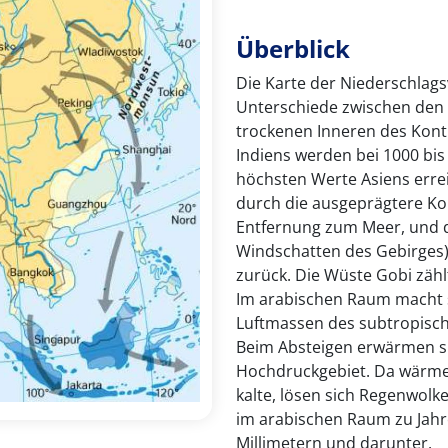
Überblick
Die Karte der Niederschlags
Unterschiede zwischen den
trockenen Inneren des Konti
Indiens werden bei 1000 bis
höchsten Werte Asiens errei
durch die ausgeprägtere Kont
Entfernung zum Meer, und d
Windschatten des Gebirges) 
zurück. Die Wüste Gobi zäh
Im arabischen Raum macht s
Luftmassen des subtropisc
Beim Absteigen erwärmen si
Hochdruckgebiet. Da wärme
kalte, lösen sich Regenwolk
im arabischen Raum zu Jah
Millimetern und darunter.