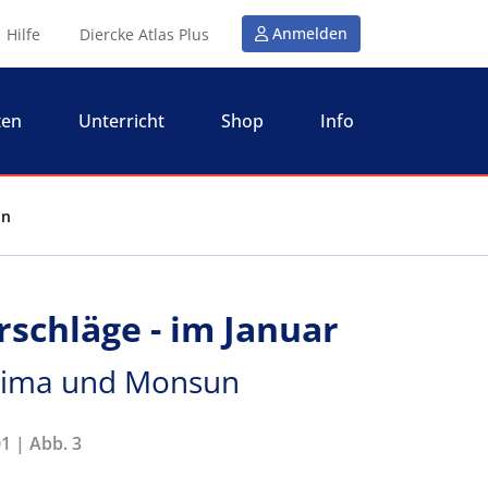
Anmelden
Hilfe
Diercke Atlas Plus
ten
Unterricht
Shop
Info
un
rschläge - im Januar
 Klima und Monsun
1 | Abb. 3