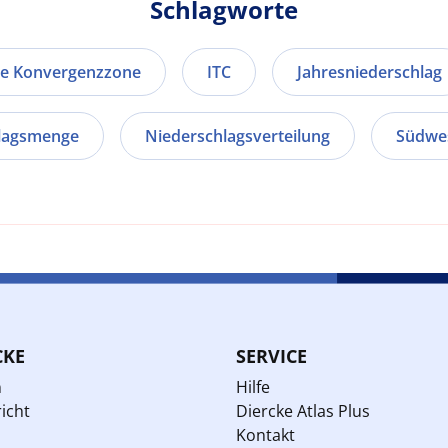
Schlagworte
he Konvergenzzone
ITC
Jahresniederschlag
lagsmenge
Niederschlagsverteilung
Südwe
CKE
SERVICE
n
Hilfe
icht
Diercke Atlas Plus
Kontakt