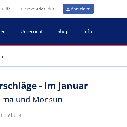
Anmelden
Hilfe
Diercke Atlas Plus
ten
Unterricht
Shop
Info
un
rschläge - im Januar
 Klima und Monsun
1 | Abb. 3