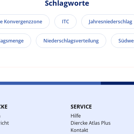
Schlagworte
he Konvergenzzone
ITC
Jahresniederschlag
lagsmenge
Niederschlagsverteilung
Südwe
CKE
SERVICE
n
Hilfe
icht
Diercke Atlas Plus
Kontakt