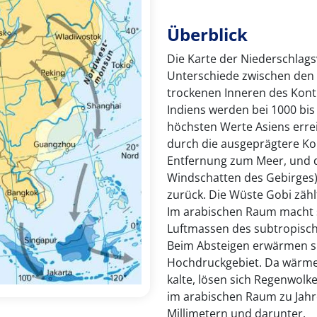
Überblick
Die Karte der Niederschlags
Unterschiede zwischen den
trockenen Inneren des Konti
Indiens werden bei 1000 bis
höchsten Werte Asiens errei
durch die ausgeprägtere Kont
Entfernung zum Meer, und d
Windschatten des Gebirges) 
zurück. Die Wüste Gobi zäh
Im arabischen Raum macht s
Luftmassen des subtropisc
Beim Absteigen erwärmen si
Hochdruckgebiet. Da wärme
kalte, lösen sich Regenwolk
im arabischen Raum zu Jah
Millimetern und darunter.