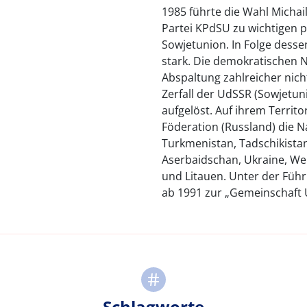
1985 führte die Wahl Micha
Partei KPdSU zu wichtigen 
Sowjetunion. In Folge desse
stark. Die demokratischen 
Abspaltung zahlreicher nich
Zerfall der UdSSR (Sowjetuni
aufgelöst. Auf ihrem Terri
Föderation (Russland) die N
Turkmenistan, Tadschikistan
Aserbaidschan, Ukraine, Wei
und Litauen. Unter der Führ
ab 1991 zur „Gemeinschaft
Schlagworte