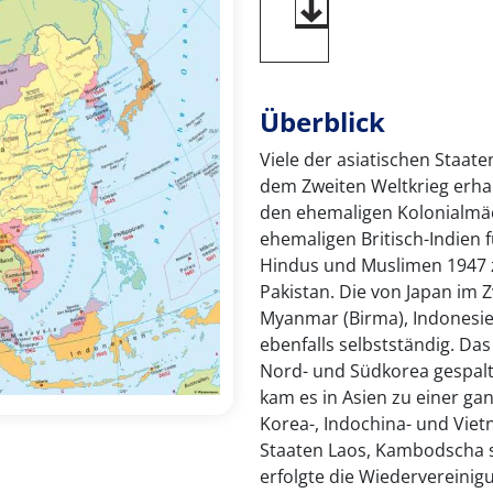
Überblick
Viele der asiatischen Staat
dem Zweiten Weltkrieg erha
den ehemaligen Kolonialmäc
ehemaligen Britisch-Indien 
Hindus und Muslimen 1947 zu
Pakistan. Die von Japan im 
Myanmar (Birma), Indonesie
ebenfalls selbstständig. Da
Nord- und Südkorea gespalt
kam es in Asien zu einer ga
Korea-, Indochina- und Viet
Staaten Laos, Kambodscha s
erfolgte die Wiedervereinig