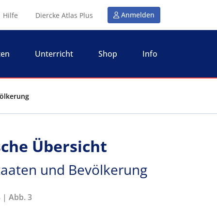
Anmelden
Hilfe
Diercke Atlas Plus
ten
Unterricht
Shop
Info
völkerung
ische Übersicht
Staaten und Bevölkerung
 | Abb. 3