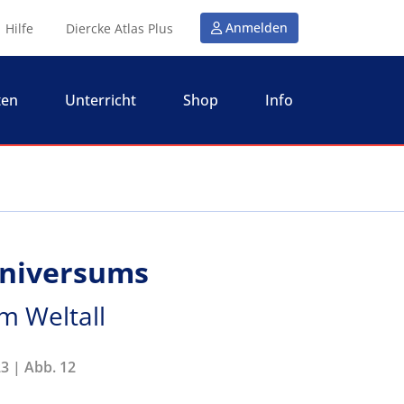
Anmelden
Hilfe
Diercke Atlas Plus
ten
Unterricht
Shop
Info
Universums
im Weltall
23 | Abb. 12