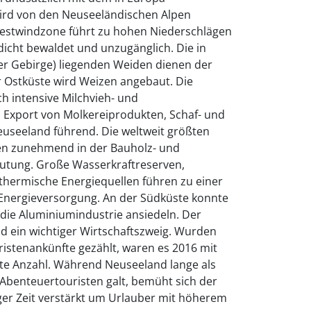
 wird von den Neuseeländischen Alpen
 Westwindzone führt zu hohen Niederschlägen
 dicht bewaldet und unzugänglich. Die in
er Gebirge) liegenden Weiden dienen der
r Ostküste wird Weizen angebaut. Die
ch intensive Milchvieh- und
 Export von Molkereiprodukten, Schaf- und
Neuseeland führend. Die weltweit größten
en zunehmend in der Bauholz- und
eutung. Große Wasserkraftreserven,
thermische Energiequellen führen zu einer
 Energieversorgung. An der Südküste konnte
l die Aluminiumindustrie ansiedeln. Der
d ein wichtiger Wirtschaftszweig. Wurden
ristenankünfte gezählt, waren es 2016 mit
elte Anzahl. Während Neuseeland lange als
Abenteuertouristen galt, bemüht sich der
ger Zeit verstärkt um Urlauber mit höherem