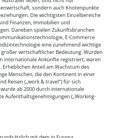
 Australier leben, sind nicht nur
nenwirtschaft, sondern auch Knotenpunkte
beziehungen. Die wichtigsten Einzelbereiche
sind Finanzen, Immobilien und
gen. Daneben spielen Zukunftsbranchen
 Kommunikationstechnologie, E-Commerce
Medizintechnologie eine zunehmend wichtige
n großer wirtschaftlicher Bedeutung. Wurden
en internationale Ankünfte registriert, waren
en. Erheblichen Anteil am Wachstum des
ge Menschen, die den Kontinent in einer
d Reisen („work & travel“) für sich
 wurde ab 2000 durch internationale
e Aufenthaltsgenehmigungen („Working-
grundsätzlich mit dem in Europa