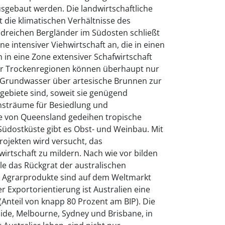
gebaut werden. Die landwirtschaftliche
t die klimatischen Verhältnisse des
ldreichen Bergländer im Südosten schließt
ne intensiver Viehwirtschaft an, die in einen
h in eine Zone extensiver Schafwirtschaft
er Trockenregionen können überhaupt nur
l Grundwasser über artesische Brunnen zur
gebiete sind, soweit sie genügend
nsträume für Besiedlung und
te von Queensland gedeihen tropische
Südostküste gibt es Obst- und Weinbau. Mit
ojekten wird versucht, das
wirtschaft zu mildern. Nach wie vor bilden
le das Rückgrat der australischen
he Agrarprodukte sind auf dem Weltmarkt
r Exportorientierung ist Australien eine
(Anteil von knapp 80 Prozent am BIP). Die
aide, Melbourne, Sydney und Brisbane, in