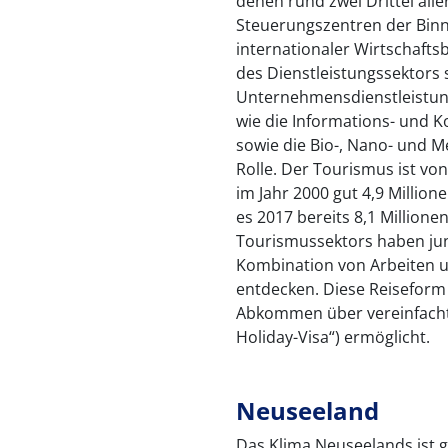
denen rund zwei Drittel aller
Steuerungszentren der Bin
internationaler Wirtschafts
des Dienstleistungssektors 
Unternehmensdienstleistun
wie die Informations- und
sowie die Bio-, Nano- und 
Rolle. Der Tourismus ist vo
im Jahr 2000 gut 4,9 Million
es 2017 bereits 8,1 Million
Tourismussektors haben jun
Kombination von Arbeiten un
entdecken. Diese Reiseform
Abkommen über vereinfacht
Holiday-Visa“) ermöglicht.
Neuseeland
Das Klima Neuseelands ist 