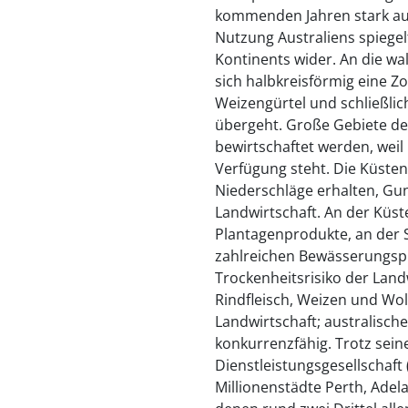
kommenden Jahren stark aus
Nutzung Australiens spiegel
Kontinents wider. An die wa
sich halbkreisförmig eine Zo
Weizengürtel und schließlic
übergeht. Große Gebiete d
bewirtschaftet werden, wei
Verfügung steht. Die Küsten
Niederschläge erhalten, Gu
Landwirtschaft. An der Küs
Plantagenprodukte, an der 
zahlreichen Bewässerungspr
Trockenheitsrisiko der Land
Rindfleisch, Weizen und Wol
Landwirtschaft; australisc
konkurrenzfähig. Trotz seine
Dienstleistungsgesellschaft 
Millionenstädte Perth, Adel