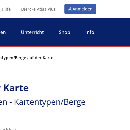
Anmelden
Hilfe
Diercke Atlas Plus
ten
Unterricht
Shop
Info
entypen/Berge auf der Karte
r Karte
en - Kartentypen/Berge