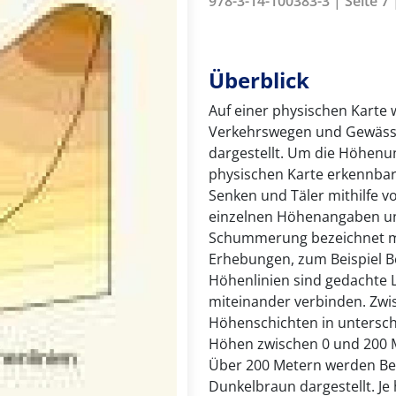
978-3-14-100383-3 | Seite 7 
Überblick
Auf einer physischen Karte 
Verkehrswegen und Gewässer
dargestellt. Um die Höhenun
physischen Karte erkennbar
Senken und Täler mithilfe v
einzelnen Höhenangaben un
Schummerung bezeichnet ma
Erhebungen, zum Beispiel Be
Höhenlinien sind gedachte L
miteinander verbinden. Zwi
Höhenschichten in unterschi
Höhen zwischen 0 und 200 M
Über 200 Metern werden Ber
Dunkelbraun dargestellt. Je 