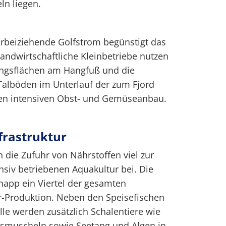
ln liegen.
orbeiziehende Golfstrom begünstigt das
andwirtschaftliche Kleinbetriebe nutzen
ngsflächen am Hangfuß und die
Talböden im Unterlauf der zum Fjord
den intensiven Obst- und Gemüseanbau.
frastruktur
 die Zufuhr von Nährstoffen viel zur
nsiv betriebenen Aquakultur bei. Die
knapp ein Viertel der gesamten
-Produktion. Neben den Speisefischen
lle werden zusätzlich Schalentiere wie
smuscheln sowie Seetang und Algen in