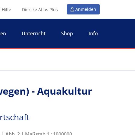
Anmelden
Hilfe
Diercke Atlas Plus
ten
Unterricht
Shop
Info
egen) - Aquakultur
rtschaft
9 | Abb. 2 | Maßstab 1 : 1000000