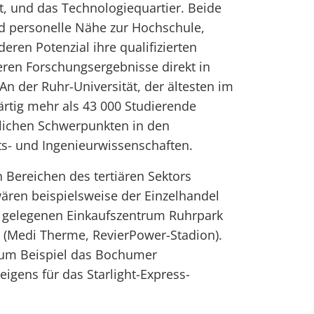
st, und das Technologiequartier. Beide
d personelle Nähe zur Hochschule,
deren Potenzial ihre qualifizierten
eren Forschungsergebnisse direkt in
An der Ruhr-Universität, der ältesten im
rtig mehr als 43 000 Studierende
tlichen Schwerpunkten in den
ts- und Ingenieurwissenschaften.
n Bereichen des tertiären Sektors
ären beispielsweise der Einzelhandel
 gelegenen Einkaufszentrum Ruhrpark
ft (Medi Therme, RevierPower-Stadion).
 zum Beispiel das Bochumer
igens für das Starlight-Express-