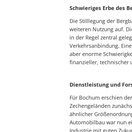
Schwieriges Erbe des B
Die Stilllegung der Bergb
weiteren Nutzung auf. D
in der Regel zentral gele
Verkehrsanbindung. Einer
aber enorme Schwierigkeit
finanzieller, technischer
Dienstleistung und Fo
Für Bochum erschien der
Zechengeländen zunächst 
ähnlicher Größenordnung
Automobilbau war nun ei
Industrie mit guten Zuku