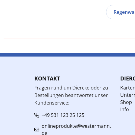
Regenwa
KONTAKT
DIER
Fragen rund um Diercke oder zu
Karte
Unterr
Bestellungen beantwortet unser
Shop
Kundenservice:
Info
+49 531 123 25 125
onlineprodukte@westermann.
de