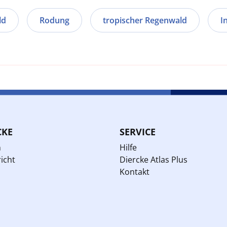
ld
Rodung
tropischer Regenwald
I
CKE
SERVICE
n
Hilfe
icht
Diercke Atlas Plus
Kontakt