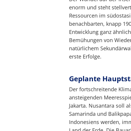
enorm und steht stellver
Ressourcen im südostasi
benachbarten, knapp 19
Entwicklung ganz ähnlich,
Bemühungen von Wiedera
natürlichem Sekundärwald
erste Erfolge.
Geplante Haupts
Der fortschreitende Klim
ansteigenden Meeresspie
Jakarta. Nusantara soll 
Samarinda und Balikpapa
Indonesiens werden, imm
Land der Erde. Die Baua