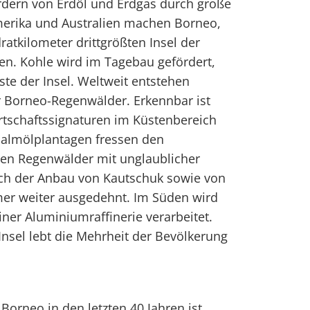
dern von Erdöl und Erdgas durch große
erika und Australien machen Borneo,
ratkilometer drittgrößten Insel der
fen. Kohle wird im Tagebau gefördert,
te der Insel. Weltweit entstehen
 Borneo-Regenwälder. Erkennbar ist
rtschaftssignaturen im Küstenbereich
 Palmölplantagen fressen den
en Regenwälder mit unglaublicher
auch der Anbau von Kautschuk sowie von
er weiter ausgedehnt. Im Süden wird
iner Aluminiumraffinerie verarbeitet.
Insel lebt die Mehrheit der Bevölkerung
Borneo in den letzten 40 Jahren ist