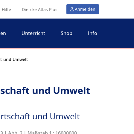
Anmelden
Hilfe
Diercke Atlas Plus
ten
Unterricht
Shop
Info
aft und Umwelt
tschaft und Umwelt
irtschaft und Umwelt
23 | Abb. 2 | Maßstab 1 : 16000000