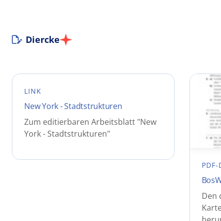
Diercke
LINK
New York - Stadtstrukturen
Zum editierbaren Arbeitsblatt "New
York - Stadtstrukturen"
PDF-
BosW
Den 
Kart
heru