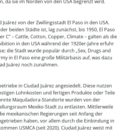
n, da sie im Norden von den USA begrenzt wird.
 Juárez von der Zwillingsstadt El Paso in den USA.
r beiden Städte ist, lag zunächst, bis 1950, El Paso
r C“ – Cattle, Cotton, Copper, Climate – galten als die
hibition in den USA während der 1920er-Jahre erfuhr
se; die Stadt wurde populär durch „Sex, Drugs and
my in El Paso eine große Militärbasis auf, was dazu
udad Juárez noch zunahmen.
betriebe in Ciudad Juárez angesiedelt. Diese nutzen
stigen Lohnkosten und fertigen Produkte oder Teile
annte Maquiladora-Standorte wurden von der
allungsraum Mexiko-Stadt zu entlasten. Mittlerweile
 die mexikanischen Regierungen seit Anfang der
ngetrieben haben, vor allem durch die Einbindung in
kommen USMCA (seit 2020). Ciudad Juárez weist mit