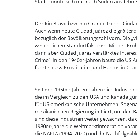
Stadt konnte sich nur nach Süden ausdehne
Der Río Bravo bzw. Rio Grande trennt Ciudad
Auch wenn heute Ciudad Juárez die größere de
bezüglich der Bevölkerungszahl vorn. Die „vie
wesentlichen Standortfaktoren. Mit der Pro
dann aber Ciudad Juárez verstärktes Interes
Crime“. In den 1940er-Jahren baute die US Ar
führte, dass Prostitution und Handel in Ci
Seit den 1960er-Jahren haben sich Industrie
die im Vergleich zu den USA und Kanada gün
für US-amerikanische Unternehmen. Sogen
mexikanischen Regierung initiiert, um den B
sind diese Industrien weiter gewachsen, da
1980er-Jahre die Weltmarktintegration vora
die NAFTA (1994–2020) und ihr Nachfolgeab