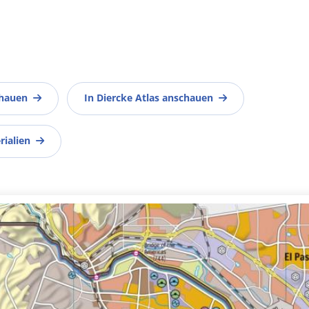
chauen
In Diercke Atlas anschauen
rialien