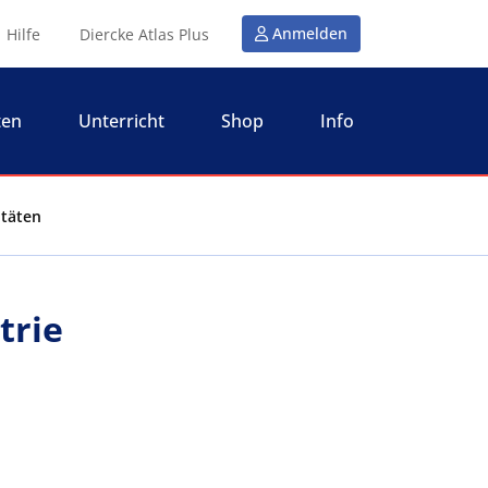
Anmelden
Hilfe
Diercke Atlas Plus
ten
Unterricht
Shop
Info
itäten
trie