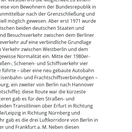
nreise von Bewohnern der Bundesrepublik in
unmittelbar nach der Grenzschließung und
ell möglich gewesen. Aber erst 1971 wurde
wischen beiden deutschen Staaten und
und Besuchsverkehr zwischen dem Berliner
everkehr auf eine verbindliche Grundlage
 im Verkehr zwischen Westberlin und dem
ewisse Normalität ein. Mitte der 1980er-
raßen-, Schienen- und Schiffsverkehr vier
e führte – über eine neu gebaute Autobahn
isenbahn- und Frachtschiffsverbindungen –
urg, ein zweiter von Berlin nach Hannover
tschiffe); diese Route war die kürzeste
teren gab es für den Straßen- und
iden Transitlinien über Erfurt in Richtung
lle/Leipzig in Richtung Nürnberg und
 gab es die drei Luftkorridore von Berlin in
 und Frankfurt a. M. Neben diesen