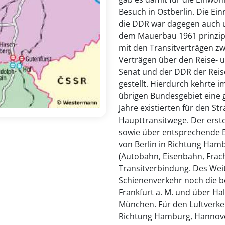
Besuch in Ostberlin. Die Ei
die DDR war dagegen auch 
dem Mauerbau 1961 prinzipi
mit den Transitverträgen z
Verträgen über den Reise- 
Senat und der DDR der Reis
gestellt. Hierdurch kehrte
übrigen Bundesgebiet eine g
Jahre existierten für den St
Haupttransitwege. Der erst
sowie über entsprechende E
von Berlin in Richtung Hamb
(Autobahn, Eisenbahn, Frach
Transitverbindung. Des Wei
Schienenverkehr noch die be
Frankfurt a. M. und über Ha
München. Für den Luftverkehr
Richtung Hamburg, Hannover