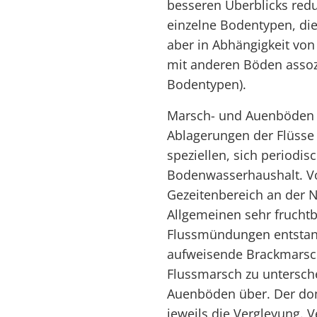
besseren Überblicks reduz
einzelne Bodentypen, die
aber in Abhängigkeit vo
mit anderen Böden assozi
Bodentypen).
Marsch- und Auenböden 
Ablagerungen der Flüsse
speziellen, sich period
Bodenwasserhaushalt. V
Gezeitenbereich an der 
Allgemeinen sehr fruchtb
Flussmündungen entstan
aufweisende Brackmarsch
Flussmarsch zu untersche
Auenböden über. Der dom
jeweils die Vergleyung. V