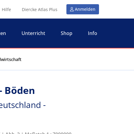
Anmelden
Hilfe
Diercke Atlas Plus
ten
Unterricht
Shop
Info
dwirtschaft
- Böden
eutschland -