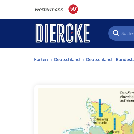
Direkt zum Inhalt
Karten
Deutschland
Deutschland - Bundesl