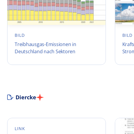
BILD
BILD
Treibhausgas-Emissionen in
Kraf
Deutschland nach Sektoren
Stro
Diercke
LINK