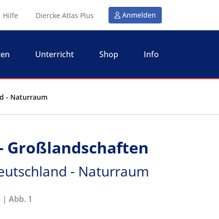
Anmelden
Hilfe
Diercke Atlas Plus
ten
Unterricht
Shop
Info
nd - Naturraum
- Großlandschaften
eutschland - Naturraum
 | Abb. 1