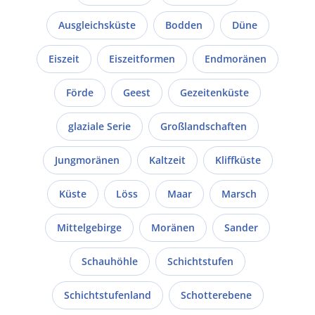
Ausgleichsküste
Bodden
Düne
Eiszeit
Eiszeitformen
Endmoränen
Förde
Geest
Gezeitenküste
glaziale Serie
Großlandschaften
Jungmoränen
Kaltzeit
Kliffküste
Küste
Löss
Maar
Marsch
Mittelgebirge
Moränen
Sander
Schauhöhle
Schichtstufen
Schichtstufenland
Schotterebene