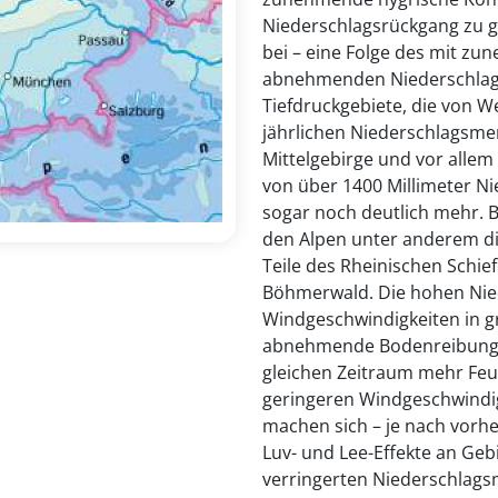
Niederschlagsrückgang zu 
bei – eine Folge des mit z
abnehmenden Niederschlag
Tiefdruckgebiete, die von W
jährlichen Niederschlagsme
Mittelgebirge und vor allem
von über 1400 Millimeter Ni
sogar noch deutlich mehr. 
den Alpen unter anderem d
Teile des Rheinischen Schie
Böhmerwald. Die hohen Ni
Windgeschwindigkeiten in g
abnehmende Bodenreibung v
gleichen Zeitraum mehr Feuc
geringeren Windgeschwindig
machen sich – je nach vorh
Luv- und Lee-Effekte an Gebi
verringerten Niederschlag