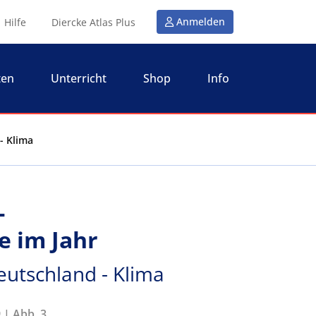
Anmelden
Hilfe
Diercke Atlas Plus
ten
Unterricht
Shop
Info
- Klima
-
e im Jahr
eutschland - Klima
 | Abb. 3