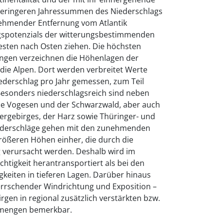
geringeren Jahressummen des Niederschlags
unehmender Entfernung vom Atlantik
spotenzials der witterungsbestimmenden
esten nach Osten ziehen. Die höchsten
ngen verzeichnen die Höhenlagen der
 die Alpen. Dort werden verbreitet Werte
ederschlag pro Jahr gemessen, zum Teil
Besonders niederschlagsreich sind neben
ie Vogesen und der Schwarzwald, aber auch
fergebirges, der Harz sowie Thüringer- und
ederschläge gehen mit den zunehmenden
rößeren Höhen einher, die durch die
erursacht werden. Deshalb wird im
htigkeit herantransportiert als bei den
keiten in tieferen Lagen. Darüber hinaus
errschender Windrichtung und Exposition –
rgen in regional zusätzlich verstärkten bzw.
smengen bemerkbar.