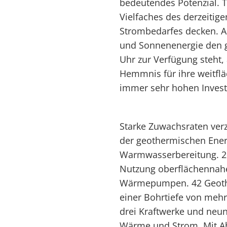
bedeutendes Potenzial. T
Vielfaches des derzeiti
Strombedarfes decken. A
und Sonnenenergie den g
Uhr zur Verfügung steht, 
Hemmnis für ihre weitflä
immer sehr hohen Invest
Starke Zuwachsraten verz
der geothermischen Ener
Warmwasserbereitung. 20
Nutzung oberflächennahe
Wärmepumpen. 42 Geoth
einer Bohrtiefe von mehr
drei Kraftwerke und neun
Wärme und Strom. Mit A