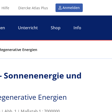
Anmelden
Hilfe
Diercke Atlas Plus
ten
Unterricht
Shop
Info
Regenerative Energien
- Sonnenenergie und
egenerative Energien
0 | Abb. 1 | Maßstab 1 : 7000000