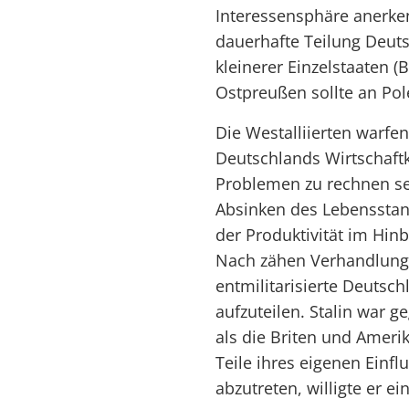
Interessensphäre anerken
dauerhafte Teilung Deutsc
kleinerer Einzelstaaten (
Ostpreußen sollte an Pole
Die Westalliierten warfen
Deutschlands Wirtschaft
Problemen zu rechnen se
Absinken des Lebensstand
der Produktivität im Hin
Nach zähen Verhandlunge
entmilitarisierte Deutsc
aufzuteilen. Stalin war g
als die Briten und Amerika
Teile ihres eigenen Einf
abzutreten, willigte er ein