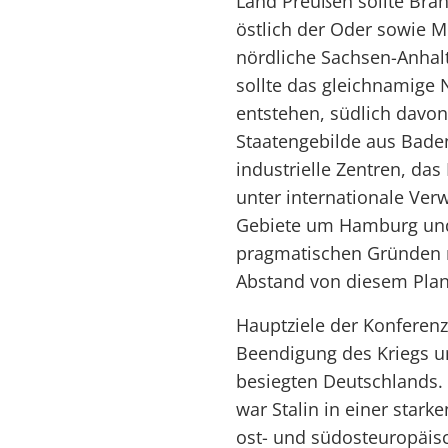
Land Preußen sollte Bran
östlich der Oder sowie 
nördliche Sachsen-Anhal
sollte das gleichnamige
entstehen, südlich davo
Staatengebilde aus Bade
industrielle Zentren, das
unter internationale Ver
Gebiete um Hamburg und 
pragmatischen Gründen n
Abstand von diesem Plan
Hauptziele der Konferenz
Beendigung des Kriegs un
besiegten Deutschlands
war Stalin in einer starke
ost- und südosteuropäis