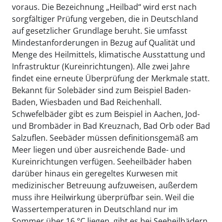
voraus. Die Bezeichnung „Heilbad“ wird erst nach
sorgfältiger Prüfung vergeben, die in Deutschland
auf gesetzlicher Grundlage beruht. Sie umfasst
Mindestanforderungen in Bezug auf Qualität und
Menge des Heilmittels, klimatische Ausstattung und
Infrastruktur (Kureinrichtungen). Alle zwei Jahre
findet eine erneute Überprüfung der Merkmale statt.
Bekannt für Solebäder sind zum Beispiel Baden-
Baden, Wiesbaden und Bad Reichenhall.
Schwefelbäder gibt es zum Beispiel in Aachen, Jod-
und Brombäder in Bad Kreuznach, Bad Orb oder Bad
Salzuflen. Seebäder müssen definitionsgemäß am
Meer liegen und über ausreichende Bade- und
Kureinrichtungen verfügen. Seeheilbäder haben
darüber hinaus ein geregeltes Kurwesen mit
medizinischer Betreuung aufzuweisen, außerdem
muss ihre Heilwirkung überprüfbar sein. Weil die
Wassertemperaturen in Deutschland nur im
Sommer über 16 °C liegen, gibt es bei Seeheilbädern