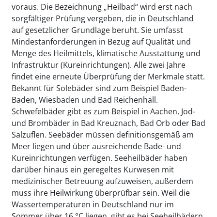
voraus. Die Bezeichnung „Heilbad“ wird erst nach
sorgfältiger Prüfung vergeben, die in Deutschland
auf gesetzlicher Grundlage beruht. Sie umfasst
Mindestanforderungen in Bezug auf Qualität und
Menge des Heilmittels, klimatische Ausstattung und
Infrastruktur (Kureinrichtungen). Alle zwei Jahre
findet eine erneute Überprüfung der Merkmale statt.
Bekannt für Solebäder sind zum Beispiel Baden-
Baden, Wiesbaden und Bad Reichenhall.
Schwefelbäder gibt es zum Beispiel in Aachen, Jod-
und Brombäder in Bad Kreuznach, Bad Orb oder Bad
Salzuflen. Seebäder müssen definitionsgemäß am
Meer liegen und über ausreichende Bade- und
Kureinrichtungen verfügen. Seeheilbäder haben
darüber hinaus ein geregeltes Kurwesen mit
medizinischer Betreuung aufzuweisen, außerdem
muss ihre Heilwirkung überprüfbar sein. Weil die
Wassertemperaturen in Deutschland nur im
Sommer über 16 °C liegen, gibt es bei Seeheilbädern