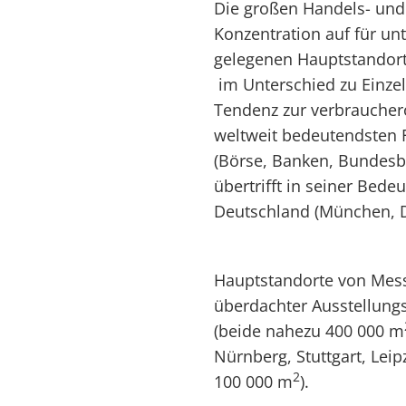
Die großen Handels- und
Konzentration auf für un
gelegenen Hauptstandort
im Unterschied zu Einze
Tendenz zur verbrauchero
weltweit bedeutendsten F
(Börse, Banken, Bundesb
übertrifft in seiner Bed
Deutschland (München, Dü
Hauptstandorte von Mess
überdachter Ausstellung
(beide nahezu 400 000 m
Nürnberg, Stuttgart, Lei
2
100 000 m
).