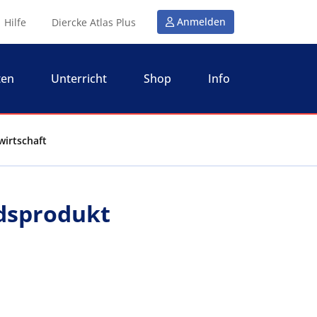
Anmelden
Hilfe
Diercke Atlas Plus
ten
Unterricht
Shop
Info
wirtschaft
ndsprodukt