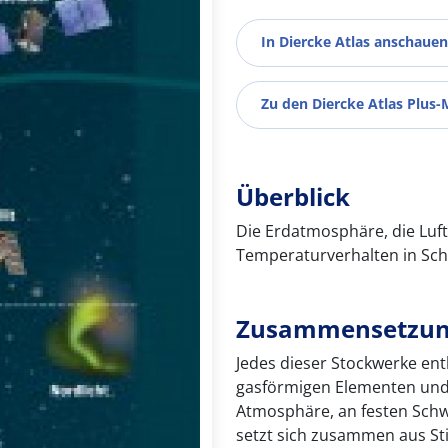
In Diercke Atlas anschauen
Zu den Diercke Atlas Plus-
Überblick
Die Erdatmosphäre, die Luft
Temperaturverhalten in Schi
Zusammensetzun
Jedes dieser Stockwerke ent
gasförmigen Elementen und,
Atmosphäre, an festen Schw
setzt sich zusammen aus Sti