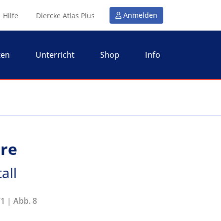
Anmelden
Hilfe
Diercke Atlas Plus
ten
Unterricht
Shop
Info
re
all
1 | Abb. 8