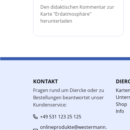
Den didaktischen Kommentar zur
Karte "Erdatmosphäre"
herunterladen
KONTAKT
DIER
Fragen rund um Diercke oder zu
Karte
Unterr
Bestellungen beantwortet unser
Shop
Kundenservice:
Info
+49 531 123 25 125
onlineprodukte@westermann.