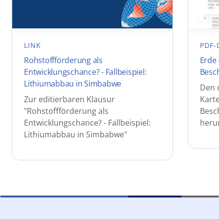
LINK
PDF-
Rohstoffförderung als
Erde 
Entwicklungschance? - Fallbeispiel:
Besch
Lithiumabbau in Simbabwe
Den 
Zur editierbaren Klausur
Karte
"Rohstoffförderung als
Besch
Entwicklungschance? - Fallbeispiel:
heru
Lithiumabbau in Simbabwe"