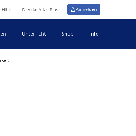
Anmelden
Hilfe
Diercke Atlas Plus
ten
Unterricht
Shop
Info
rkeit