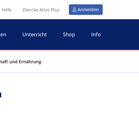
Anmelden
Hilfe
Diercke Atlas Plus
ten
Unterricht
Shop
Info
chaft und Ernährung
m