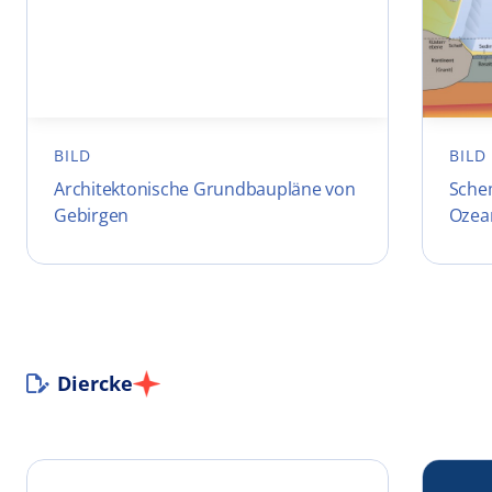
BILD
BILD
Architektonische Grundbaupläne von
Sche
Gebirgen
Ozea
Diercke