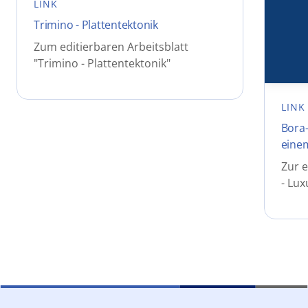
LINK
Trimino - Plattentektonik
Zum editierbaren Arbeitsblatt
"Trimino - Plattentektonik"
LINK
Bora-
einem
Zur e
- Lux