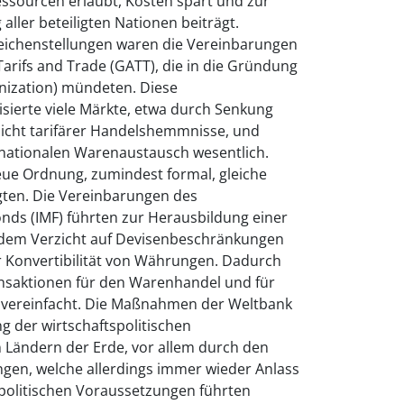
ssourcen erlaubt, Kosten spart und zur
 aller beteiligten Nationen beiträgt.
eichenstellungen waren die Vereinbarungen
arifs and Trade (GATT), die in die Gründung
nization) mündeten. Diese
sierte viele Märkte, etwa durch Senkung
nicht tarifärer Handelshemmnisse, und
rnationalen Warenaustausch wesentlich.
eue Ordnung, zumindest formal, gleiche
igten. Die Vereinbarungen des
nds (IMF) führten zur Herausbildung einer
dem Verzicht auf Devisenbeschränkungen
r Konvertibilität von Währungen. Dadurch
nsaktionen für den Warenhandel und für
ch vereinfacht. Die Maßnahmen der Weltbank
g der wirtschaftspolitischen
Ländern der Erde, vor allem durch den
gen, welche allerdings immer wieder Anlass
 politischen Voraussetzungen führten