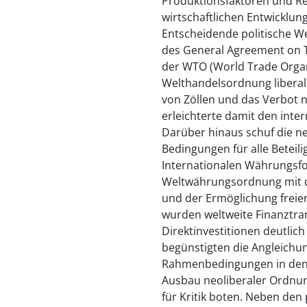
Produktionsfaktoren und Re
wirtschaftlichen Entwicklung
Entscheidende politische W
des General Agreement on T
der WTO (World Trade Orga
Welthandelsordnung liberali
von Zöllen und das Verbot 
erleichterte damit den inte
Darüber hinaus schuf die n
Bedingungen für alle Beteil
Internationalen Währungsfo
Weltwährungsordnung mit 
und der Ermöglichung freie
wurden weltweite Finanztra
Direktinvestitionen deutli
begünstigten die Angleichun
Rahmenbedingungen in den 
Ausbau neoliberaler Ordnun
für Kritik boten. Neben den