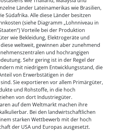
dostasiens wie Thailand, Malaysia und
nzelne Länder Lateinamerikas wie Brasilien,
e Südafrika. Alle diese Länder besitzen
ohnkosten (siehe Diagramm „Lohnniveau in
Staaten“) Vorteile bei der Produktion
güter wie Bekleidung, Elektrogeräte und
 diese weltweit, gewinnen aber zunehmend
ernehmenszentralen und hochrangigen
deutung. Sehr gering ist in der Regel der
ndern mit niedrigem Entwicklungsstand, die
nteil von Erwerbstätigen in der
sind. Sie exportieren vor allem Primärgüter,
odukte und Rohstoffe, in die hoch
iehen von dort Industriegüter.
aren auf dem Weltmarkt machen ihre
alkulierbar. Bei den landwirtschaftlichen
einem starken Wettbewerb mit der hoch
chaft der USA und Europas ausgesetzt.