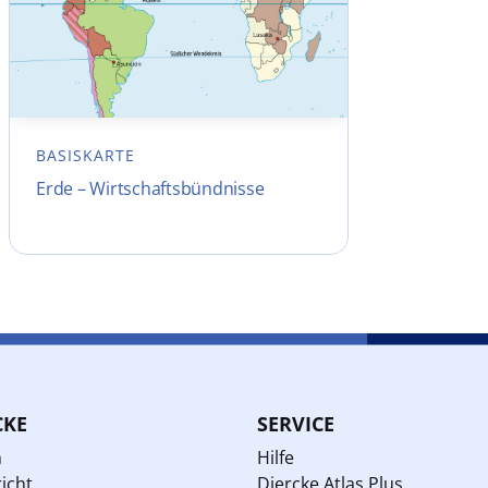
BASISKARTE
Erde – Wirtschaftsbündnisse
CKE
SERVICE
n
Hilfe
icht
Diercke Atlas Plus