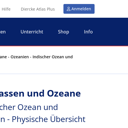
Anmelden
Hilfe
Diercke Atlas Plus
ten
Unterricht
Shop
Info
ne - Ozeanien - Indischer Ozean und
massen und Ozeane
scher Ozean und
n - Physische Übersicht