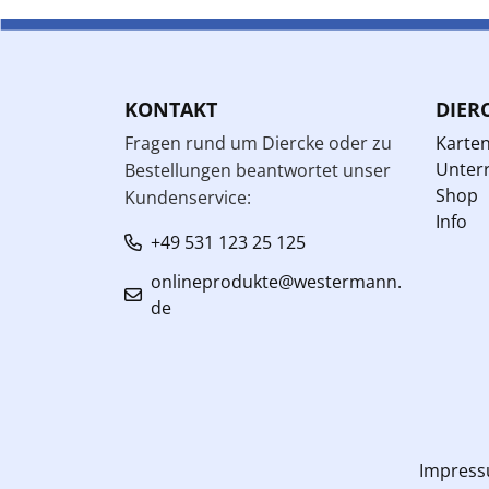
KONTAKT
DIER
Fragen rund um Diercke oder zu
Karte
Unterr
Bestellungen beantwortet unser
Shop
Kundenservice:
Info
+49 531 123 25 125
onlineprodukte@westermann.
de
Impres