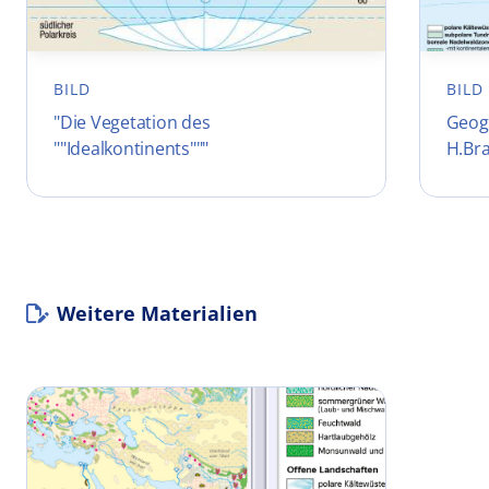
BILD
BILD
"Die Vegetation des
Geog
""Idealkontinents"""
H.Br
Weitere Materialien