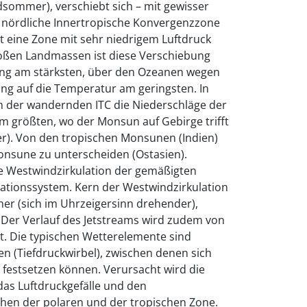
sommer), verschiebt sich – mit gewisser
e nördliche Innertropische Konvergenzzone
st eine Zone mit sehr niedrigem Luftdruck
oßen Landmassen ist diese Verschiebung
ung am stärksten, über den Ozeanen wegen
ng auf die Temperatur am geringsten. In
ch der wandernden ITC die Niederschläge der
am größten, wo der Monsun auf Gebirge trifft
). Von den tropischen Monsunen (Indien)
onsune zu unterscheiden (Ostasien).
ie Westwindzirkulation der gemäßigten
ulationssystem. Kern der Westwindzirkulation
scher (sich im Uhrzeigersinn drehender),
Der Verlauf des Jetstreams wird zudem von
t. Die typischen Wetterelemente sind
n (Tiefdruckwirbel), zwischen denen sich
 festsetzen können. Verursacht wird die
das Luftdruckgefälle und den
en der polaren und der tropischen Zone.