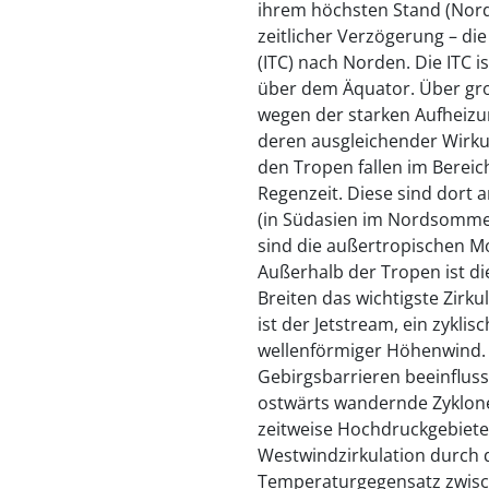
ihrem höchsten Stand (Nord
zeitlicher Verzögerung – di
(ITC) nach Norden. Die ITC i
über dem Äquator. Über gr
wegen der starken Aufheiz
deren ausgleichender Wirku
den Tropen fallen im Berei
Regenzeit. Diese sind dort 
(in Südasien im Nordsommer
sind die außertropischen M
Außerhalb der Tropen ist d
Breiten das wichtigste Zirk
ist der Jetstream, ein zykli
wellenförmiger Höhenwind. 
Gebirgsbarrieren beeinfluss
ostwärts wandernde Zyklone
zeitweise Hochdruckgebiete
Westwindzirkulation durch 
Temperaturgegensatz zwisch