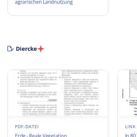
agrarischen Landnutzung
Diercke
PDF-DATEI
LINK
Erde - Reale Vegetation
In 80