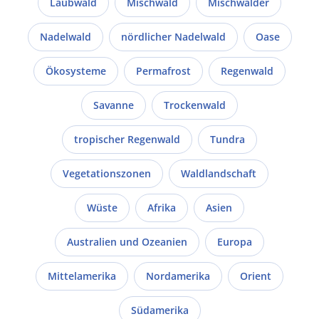
Laubwald
Mischwald
Mischwälder
Nadelwald
nördlicher Nadelwald
Oase
Ökosysteme
Permafrost
Regenwald
Savanne
Trockenwald
tropischer Regenwald
Tundra
Vegetationszonen
Waldlandschaft
Wüste
Afrika
Asien
Australien und Ozeanien
Europa
Mittelamerika
Nordamerika
Orient
Südamerika