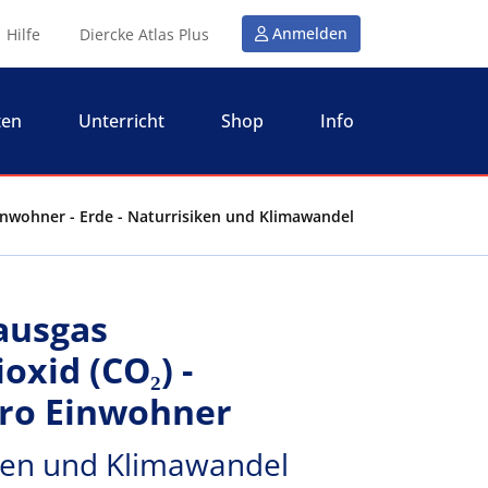
Anmelden
Hilfe
Diercke Atlas Plus
ten
Unterricht
Shop
Info
Einwohner - Erde - Naturrisiken und Klimawandel
hausgas
oxid (CO₂) -
pro Einwohner
iken und Klimawandel