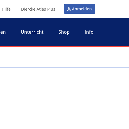
Anmelden
Hilfe
Diercke Atlas Plus
ten
Unterricht
Shop
Info