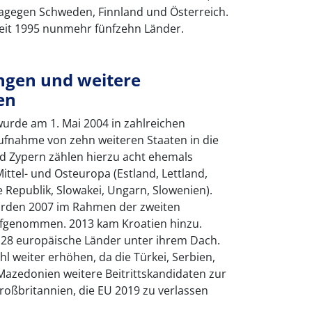
dagegen Schweden, Finnland und Österreich.
seit 1995 nunmehr fünfzehn Länder.
ngen und weitere
en
wurde am 1. Mai 2004 in zahlreichen
ufnahme von zehn weiteren Staaten in die
nd Zypern zählen hierzu acht ehemals
ttel- und Osteuropa (Estland, Lettland,
e Republik, Slowakei, Ungarn, Slowenien).
rden 2007 im Rahmen der zweiten
ufgenommen. 2013 kam Kroatien hinzu.
l 28 europäische Länder unter ihrem Dach.
hl weiter erhöhen, da die Türkei, Serbien,
azedonien weitere Beitrittskandidaten zur
Großbritannien, die EU 2019 zu verlassen