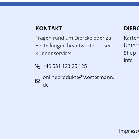
KONTAKT
DIER
Fragen rund um Diercke oder zu
Karte
Unterr
Bestellungen beantwortet unser
Shop
Kundenservice:
Info
+49 531 123 25 125
onlineprodukte@westermann.
de
Impres