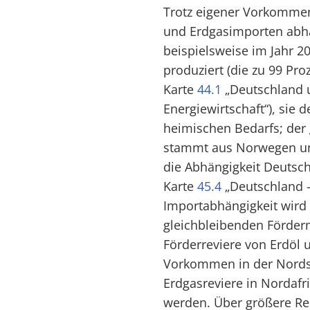
Trotz eigener Vorkommen
und Erdgasimporten abhä
beispielsweise im Jahr 2
produziert (die zu 99 Pr
Karte
44.1
„Deutschland 
Energiewirtschaft“), sie 
heimischen Bedarfs; der 
stammt aus Norwegen un
die Abhängigkeit Deutsch
Karte
45.4
„Deutschland –
Importabhängigkeit wird
gleichbleibenden Förde
Förderreviere von Erdöl 
Vorkommen in der Nordse
Erdgasreviere in Nordafr
werden. Über größere Re