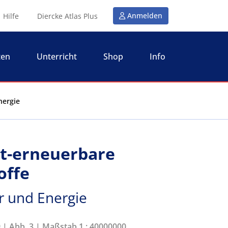
Anmelden
Hilfe
Diercke Atlas Plus
ten
Unterricht
Shop
Info
nergie
ht-erneuerbare
offe
r und Energie
9 | Abb. 3 | Maßstab 1 : 40000000