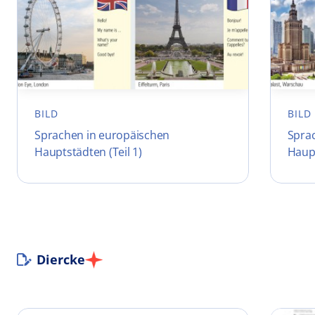
BILD
BILD
Sprachen in europäischen
Spra
Hauptstädten (Teil 1)
Haupt
Diercke