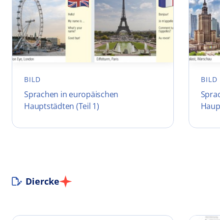
BILD
BILD
Sprachen in europäischen
Spra
Hauptstädten (Teil 1)
Haupt
Diercke