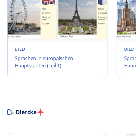
BILD
BILD
Sprachen in europäischen
Spra
Hauptstädten (Teil 1)
Haupt
Diercke