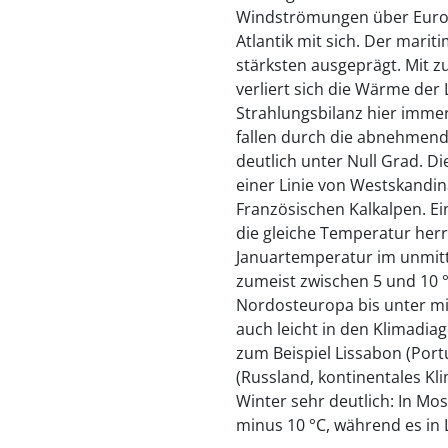
Windströmungen über Europa
Atlantik mit sich. Der marit
stärksten ausgeprägt. Mit 
verliert sich die Wärme de
Strahlungsbilanz hier imme
fallen durch die abnehmend
deutlich unter Null Grad. Di
einer Linie von Westskandi
Französischen Kalkalpen. Ei
die gleiche Temperatur herr
Januartemperatur im unmit
zumeist zwischen 5 und 10 °C
Nordosteuropa bis unter min
auch leicht in den Klimadia
zum Beispiel Lissabon (Por
(Russland, kontinentales Kl
Winter sehr deutlich: In Mo
minus 10 °C, während es in 