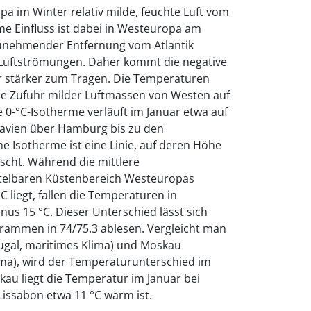
 im Winter relativ milde, feuchte Luft vom
ime Einfluss ist dabei in Westeuropa am
zunehmender Entfernung vom Atlantik
r Luftströmungen. Daher kommt die negative
r stärker zum Tragen. Die Temperaturen
e Zufuhr milder Luftmassen von Westen auf
e 0-°C-Isotherme verläuft im Januar etwa auf
navien über Hamburg bis zu den
ne Isotherme ist eine Linie, auf deren Höhe
scht. Während die mittlere
telbaren Küstenbereich Westeuropas
 liegt, fallen die Temperaturen in
us 15 °C. Dieser Unterschied lässt sich
grammen in 74/75.3 ablesen. Vergleicht man
tugal, maritimes Klima) und Moskau
ima), wird der Temperaturunterschied im
skau liegt die Temperatur im Januar bei
Lissabon etwa 11 °C warm ist.